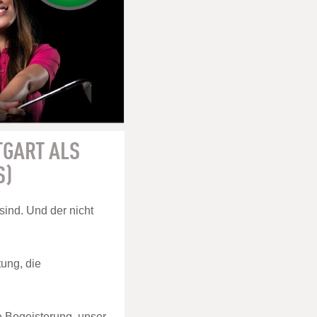
TGART ALS
S)
 sind. Und der nicht
tung, die
e Begeisterung, unser