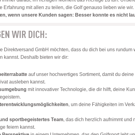
rfahrung mit allen zu teilen, die Golf genauso lieben wie wir.
eden, wenn unsere Kunden sagen: Besser konnte es nicht la
EN WIR DICH:
se Direktversand GmbH möchten, dass du dich bei uns rundum w
en kannst. Deshalb bieten wir dir:
beiterrabatte
auf unser hochwertiges Sortiment, damit du deine 
rivat ausleben kannst.
tsumgebung
mit innovativer Technologie, die dir hilft, deine K
egeistern.
iterentwicklungsmöglichkeiten
, um deine Fähigkeiten im Verka
 und sportbegeistertes Team
, das dich herzlich aufnimmt und 
e feiern kannst.
e Perspektive
in einem Unternehmen, das den Golfsport lebt und