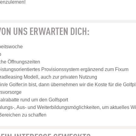
nenzulernen!
 VON UNS ERWARTEN DICH:
beitswoche
b
che Öffnungszeiten
leistungsorientiertes Provisionssystem ergänzend zum Fixum
adleasing Modell, auch zur privaten Nutzung
n/e Golfer:in bist, dann übernehmen wir die Koste für die Golfpl
ersvorsorge
nalrabatte rund um den Golfsport
ulungs-, Aus- und Weiterbildungsmöglichkeiten, um aktuelles W
 Bereichen zu schaffen