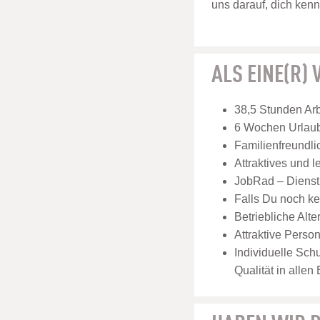
uns darauf, dich ken
ALS EINE(R)
38,5 Stunden Ar
6 Wochen Urlau
Familienfreundli
Attraktives und 
JobRad – Dienstr
Falls Du noch kei
Betriebliche Alt
Attraktive Perso
Individuelle Sch
Qualität in allen