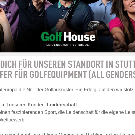
DICH FÜR UNSEREN STANDORT IN STUT
ER FÜR GOLFEQUIPMENT (ALL GENDER
leuropa die Nr.1 der Golfausrüster. Ein Erfolg, auf den wir stolz
s mit unseren Kunden:
Leidenschaft
.
einen faszinierenden Sport, die Leidenschaft für die eigene Leis
 Wettbewerb.
s immer darauf, im richtigen Moment das Richtige zu tun. Unser