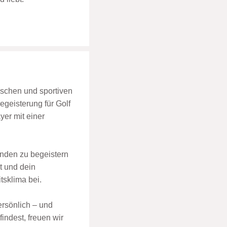
mischen und sportiven
egeisterung für Golf
er mit einer
unden zu begeistern
t und dein
tsklima bei.
ersönlich – und
ndest, freuen wir