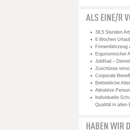
ALS EINE/R 
38,5 Stunden Ar
6 Wochen Urlaub 
Firmenfahrzeug 
Ergonomischer Ar
JobRad – Dienstr
Zuschüsse versch
Corporate Benef
Betriebliche Alt
Attraktive Perso
Individuelle Sch
Qualität in allen
HABEN WIR D