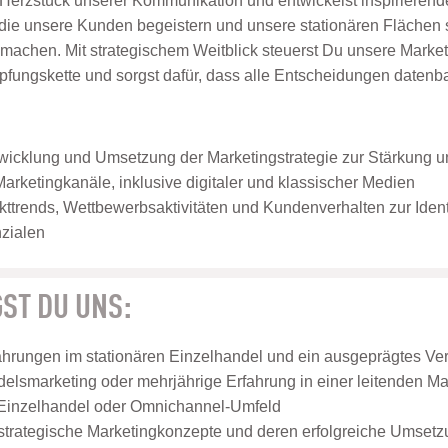
Herzstück unserer Kommunikation und entwickelst inspirierend
, die unsere Kunden begeistern und unsere stationären Flächen
 machen. Mit strategischem Weitblick steuerst Du unsere Mar
pfungskette und sorgst dafür, dass alle Entscheidungen datenb
wicklung und Umsetzung der Marketingstrategie zur Stärkung u
Marketingkanäle, inklusive digitaler und klassischer Medien
ttrends, Wettbewerbsaktivitäten und Kundenverhalten zur Identi
zialen
ST DU UNS:
hrungen im stationären Einzelhandel und ein ausgeprägtes Ver
elsmarketing oder mehrjährige Erfahrung in einer leitenden Mar
 Einzelhandel oder Omnichannel-Umfeld
 strategische Marketingkonzepte und deren erfolgreiche Umset