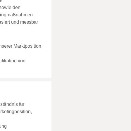
e
 sowie den
ketingmaßnahmen
asiert und messbar
nserer Marktposition
fikation von
ständnis für
ketingposition,
zung