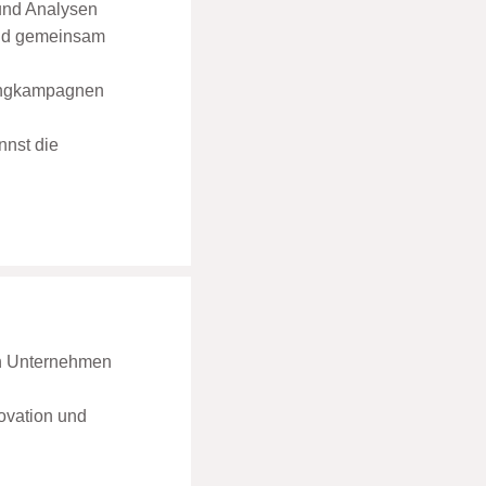
 und Analysen
und gemeinsam
tingkampagnen
nnst die
en Unternehmen
ovation und