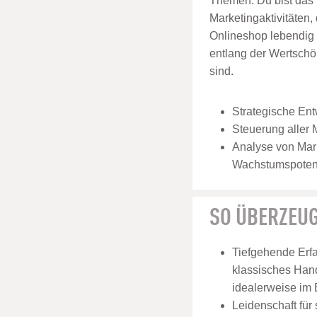
Themen. Du bist das 
Marketingaktivitäten
Onlineshop lebendig
entlang der Wertschö
sind.
Strategische Ent
Steuerung aller 
Analyse von Mark
Wachstumspoten
SO ÜBERZEUG
Tiefgehende Erfa
klassisches Hand
idealerweise im
Leidenschaft für