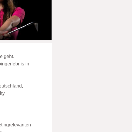
e geht.
ingerlebnis in
eutschland,
ty.
etingrelevanten