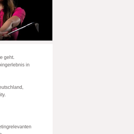
e geht.
ingerlebnis in
eutschland,
ty.
etingrelevanten