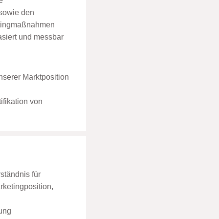
e
 sowie den
ketingmaßnahmen
asiert und messbar
nserer Marktposition
fikation von
ständnis für
ketingposition,
zung