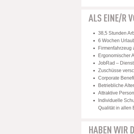
ALS EINE/R 
38,5 Stunden Ar
6 Wochen Urlaub 
Firmenfahrzeug 
Ergonomischer Ar
JobRad – Dienstr
Zuschüsse versch
Corporate Benef
Betriebliche Alt
Attraktive Perso
Individuelle Sch
Qualität in allen
HABEN WIR D