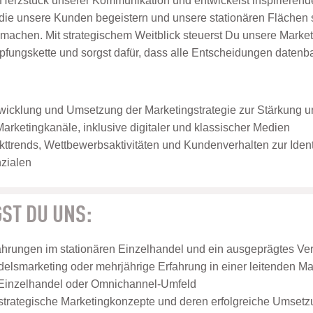
Herzstück unserer Kommunikation und entwickelst inspirierend
, die unsere Kunden begeistern und unsere stationären Flächen
 machen. Mit strategischem Weitblick steuerst Du unsere Mar
pfungskette und sorgst dafür, dass alle Entscheidungen datenb
wicklung und Umsetzung der Marketingstrategie zur Stärkung u
Marketingkanäle, inklusive digitaler und klassischer Medien
ttrends, Wettbewerbsaktivitäten und Kundenverhalten zur Identi
zialen
ST DU UNS:
hrungen im stationären Einzelhandel und ein ausgeprägtes Ver
elsmarketing oder mehrjährige Erfahrung in einer leitenden Mar
 Einzelhandel oder Omnichannel-Umfeld
 strategische Marketingkonzepte und deren erfolgreiche Umset