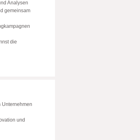
 und Analysen
und gemeinsam
tingkampagnen
nnst die
en Unternehmen
ovation und