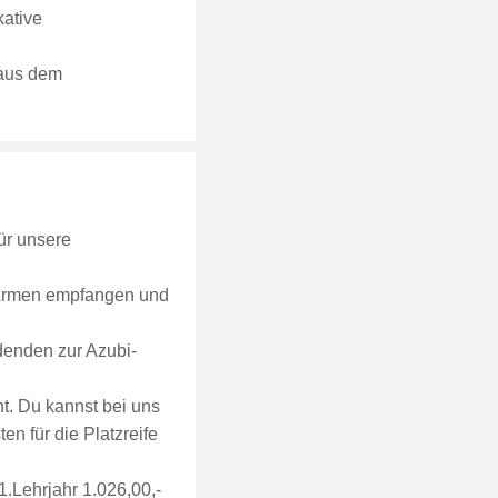
kative
 aus dem
ür unsere
n Armen empfangen und
denden zur Azubi-
. Du kannst bei uns
n für die Platzreife
1.Lehrjahr 1.026,00,-