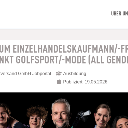
ÜBER U
ZUM EINZELHANDELSKAUFMANN/-F
KT GOLFSPORT/-MODE (ALL GEND
ktversand GmbH Jobportal
Ausbildung
Publiziert: 19.05.2026