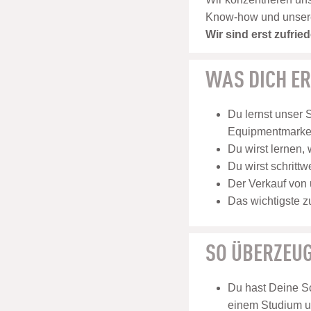
Know-how und unsere E
Wir sind erst zufri
WAS DICH E
Du lernst unser 
Equipmentmarken
Du wirst lernen,
Du wirst schritt
Der Verkauf von 
Das wichtigste z
SO ÜBERZEUG
Du hast Deine Sc
einem Studium u