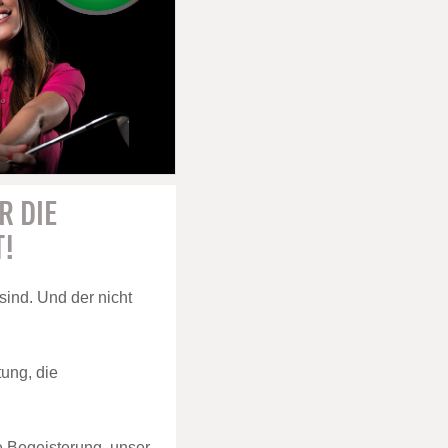
R DIE
T!
 sind. Und der nicht
tung, die
e Begeisterung, unser