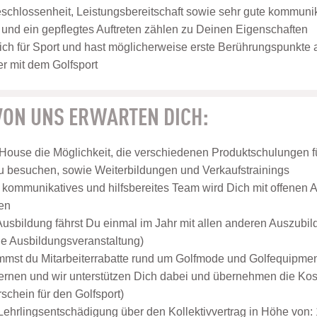
eschlossenheit, Leistungsbereitschaft sowie sehr gute kommuni
nd ein gepflegtes Auftreten zählen zu Deinen Eigenschaften
ich für Sport und hast möglicherweise erste Berührungspunkte
r mit dem Golfsport
 VON UNS ERWARTEN DICH:
 House die Möglichkeit, die verschiedenen Produktschulungen f
 besuchen, sowie Weiterbildungen und Verkaufstrainings
, kommunikatives und hilfsbereites Team wird Dich mit offene
en
usbildung fährst Du einmal im Jahr mit allen anderen Auszubil
ne Ausbildungsveranstaltung)
st du Mitarbeiterrabatte rund um Golfmode und Golfequipment
lernen und wir unterstützen Dich dabei und übernehmen die Koste
schein für den Golfsport)
 Lehrlingsentschädigung über den Kollektivvertrag in Höhe von: 