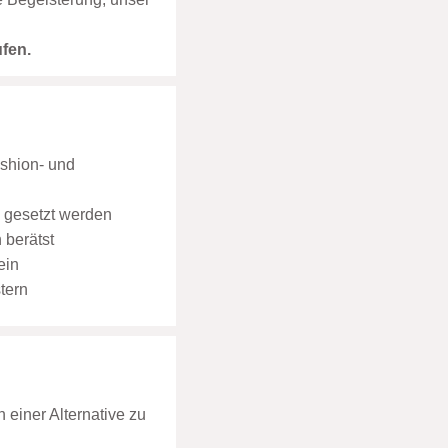
ufen.
ashion- und
e gesetzt werden
 berätst
ein
tern
 einer Alternative zu