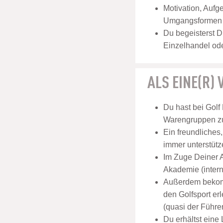
Motivation, Aufg
Umgangsformen u
Du begeisterst D
Einzelhandel ode
ALS EINE(R)
Du hast bei Golf
Warengruppen zu
Ein freundliches
immer unterstütz
Im Zuge Deiner A
Akademie (inter
Außerdem bekomm
den Golfsport er
(quasi der Führer
Du erhältst eine