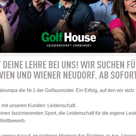
 DEINE LEHRE BEI UNS! WIR SUCHEN FÜ
IEN UND WIENER NEUDORF. AB SOFOR
leuropa die Nr.1 der Golfausrüster. Ein Erfolg, auf den wir stolz
s mit unseren Kunden: Leidenschaft.
einen faszinierenden Sport, die Leidenschaft für die eigene Leis
 Wettbewerb.
s immer darauf, im richtigen Moment das Richtige zu tun. Unser