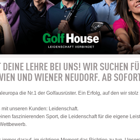
 DEINE LEHRE BEI UNS! WIR SUCHEN FÜ
IEN UND WIENER NEUDORF. AB SOFOR
leuropa die Nr.1 der Golfausrüster. Ein Erfolg, auf den wir stolz
s mit unseren Kunden: Leidenschaft.
einen faszinierenden Sport, die Leidenschaft für die eigene Leis
 Wettbewerb.
s immer darauf, im richtigen Moment das Richtige zu tun. Unser