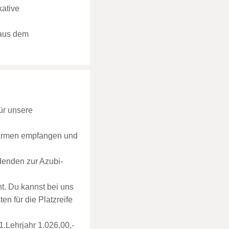
kative
 aus dem
ür unsere
n Armen empfangen und
denden zur Azubi-
. Du kannst bei uns
n für die Platzreife
1.Lehrjahr 1.026,00,-