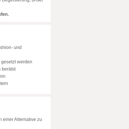
ufen.
ashion- und
e gesetzt werden
 berätst
ein
tern
 einer Alternative zu