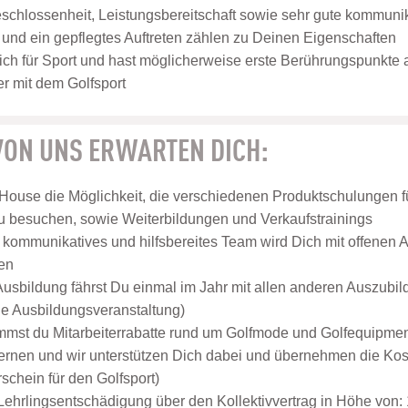
eschlossenheit, Leistungsbereitschaft sowie sehr gute kommuni
nd ein gepflegtes Auftreten zählen zu Deinen Eigenschaften
ich für Sport und hast möglicherweise erste Berührungspunkte
r mit dem Golfsport
 VON UNS ERWARTEN DICH:
 House die Möglichkeit, die verschiedenen Produktschulungen f
 besuchen, sowie Weiterbildungen und Verkaufstrainings
, kommunikatives und hilfsbereites Team wird Dich mit offene
en
usbildung fährst Du einmal im Jahr mit allen anderen Auszubil
ne Ausbildungsveranstaltung)
st du Mitarbeiterrabatte rund um Golfmode und Golfequipment
lernen und wir unterstützen Dich dabei und übernehmen die Koste
schein für den Golfsport)
 Lehrlingsentschädigung über den Kollektivvertrag in Höhe von: 