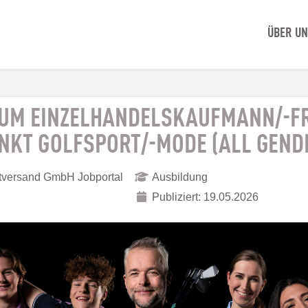
ÜBER U
ZUM EINZELHANDELSKAUFMANN/-F
KT GOLFSPORT/-MODE (ALL GEND
ktversand GmbH Jobportal
Ausbildung
Publiziert: 19.05.2026