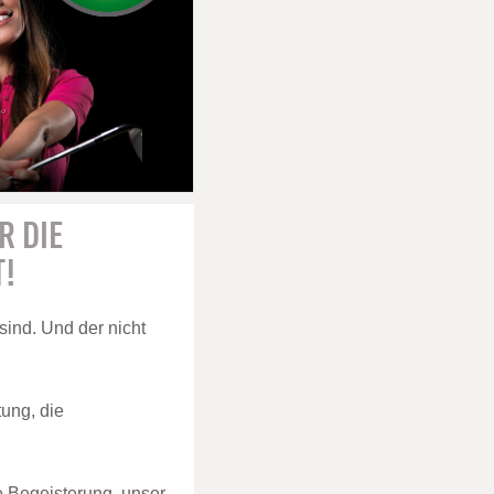
R DIE
T!
 sind. Und der nicht
tung, die
e Begeisterung, unser