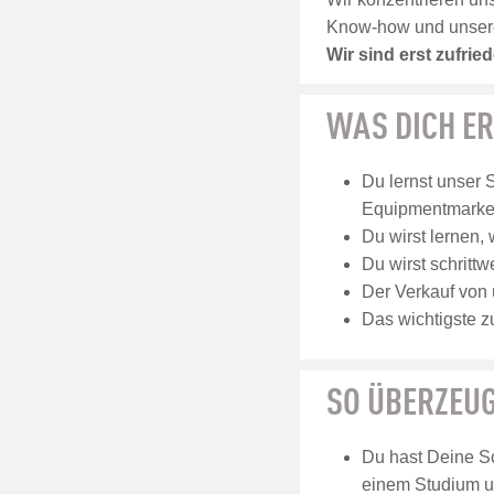
Know-how und unsere E
Wir sind erst zufri
WAS DICH E
Du lernst unser 
Equipmentmarken
Du wirst lernen,
Du wirst schritt
Der Verkauf von 
Das wichtigste z
SO ÜBERZEUG
Du hast Deine Sc
einem Studium u