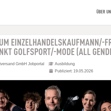
ÜBER U
ZUM EINZELHANDELSKAUFMANN/-F
KT GOLFSPORT/-MODE (ALL GEND
ktversand GmbH Jobportal
Ausbildung
Publiziert: 19.05.2026