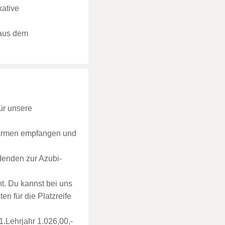
kative
 aus dem
ür unsere
n Armen empfangen und
denden zur Azubi-
. Du kannst bei uns
n für die Platzreife
1.Lehrjahr 1.026,00,-