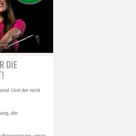
R DIE
T!
 sind. Und der nicht
tung, die
e Begeisterung, unser