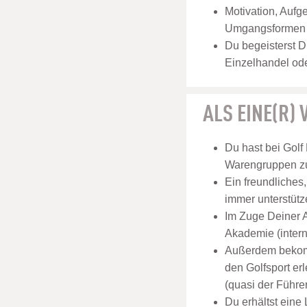
Motivation, Aufg
Umgangsformen u
Du begeisterst D
Einzelhandel ode
ALS EINE(R)
Du hast bei Golf
Warengruppen zu
Ein freundliches
immer unterstütz
Im Zuge Deiner A
Akademie (inter
Außerdem bekomm
den Golfsport er
(quasi der Führer
Du erhältst eine