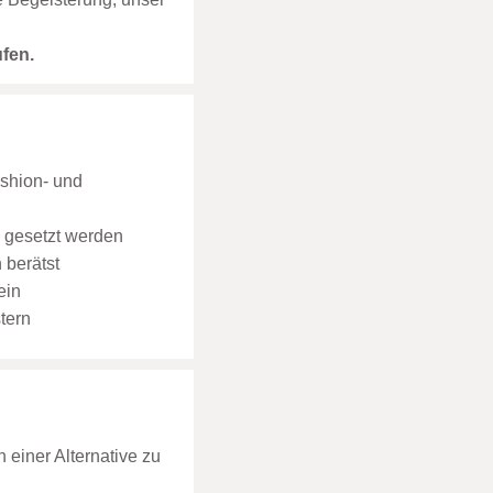
ufen.
ashion- und
e gesetzt werden
 berätst
ein
tern
 einer Alternative zu