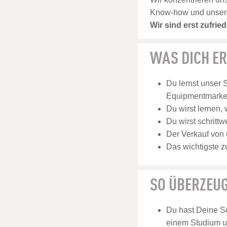
Know-how und unsere E
Wir sind erst zufri
WAS DICH E
Du lernst unser 
Equipmentmarken
Du wirst lernen,
Du wirst schritt
Der Verkauf von 
Das wichtigste z
SO ÜBERZEUG
Du hast Deine Sc
einem Studium u