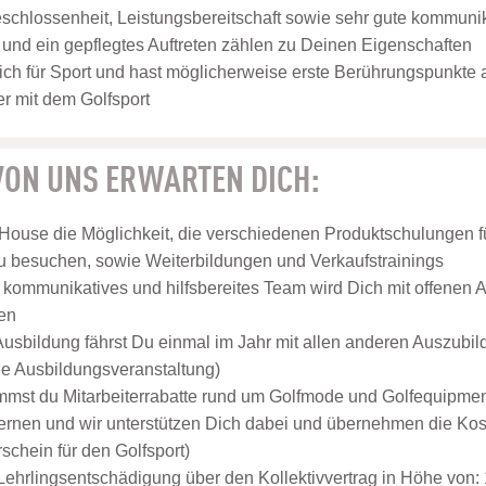
eschlossenheit, Leistungsbereitschaft sowie sehr gute kommuni
nd ein gepflegtes Auftreten zählen zu Deinen Eigenschaften
ich für Sport und hast möglicherweise erste Berührungspunkte
r mit dem Golfsport
 VON UNS ERWARTEN DICH:
 House die Möglichkeit, die verschiedenen Produktschulungen f
 besuchen, sowie Weiterbildungen und Verkaufstrainings
, kommunikatives und hilfsbereites Team wird Dich mit offene
en
usbildung fährst Du einmal im Jahr mit allen anderen Auszubil
ne Ausbildungsveranstaltung)
st du Mitarbeiterrabatte rund um Golfmode und Golfequipment
lernen und wir unterstützen Dich dabei und übernehmen die Koste
schein für den Golfsport)
 Lehrlingsentschädigung über den Kollektivvertrag in Höhe von: 