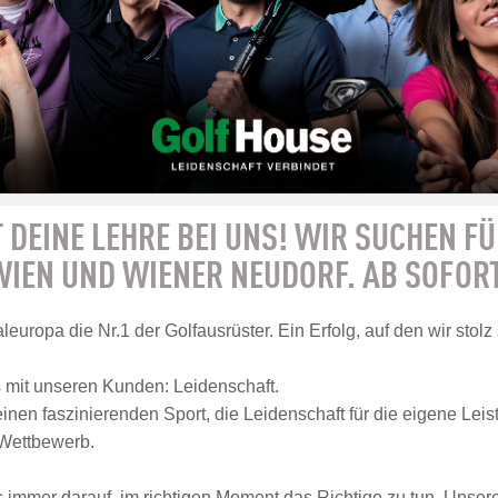
 DEINE LEHRE BEI UNS! WIR SUCHEN FÜ
IEN UND WIENER NEUDORF. AB SOFOR
leuropa die Nr.1 der Golfausrüster. Ein Erfolg, auf den wir stolz
s mit unseren Kunden: Leidenschaft.
einen faszinierenden Sport, die Leidenschaft für die eigene Leis
 Wettbewerb.
s immer darauf, im richtigen Moment das Richtige zu tun. Unser