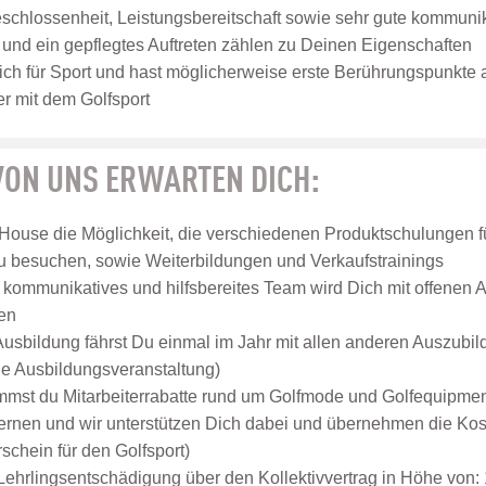
eschlossenheit, Leistungsbereitschaft sowie sehr gute kommuni
nd ein gepflegtes Auftreten zählen zu Deinen Eigenschaften
ich für Sport und hast möglicherweise erste Berührungspunkte
r mit dem Golfsport
 VON UNS ERWARTEN DICH:
 House die Möglichkeit, die verschiedenen Produktschulungen f
 besuchen, sowie Weiterbildungen und Verkaufstrainings
, kommunikatives und hilfsbereites Team wird Dich mit offene
en
usbildung fährst Du einmal im Jahr mit allen anderen Auszubil
ne Ausbildungsveranstaltung)
st du Mitarbeiterrabatte rund um Golfmode und Golfequipment
lernen und wir unterstützen Dich dabei und übernehmen die Koste
schein für den Golfsport)
 Lehrlingsentschädigung über den Kollektivvertrag in Höhe von: 