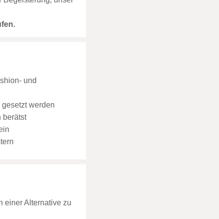
ufen.
ashion- und
e gesetzt werden
 berätst
ein
tern
 einer Alternative zu