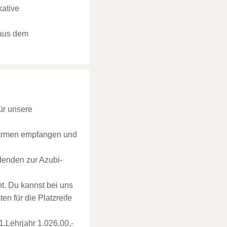
kative
 aus dem
ür unsere
n Armen empfangen und
denden zur Azubi-
. Du kannst bei uns
n für die Platzreife
1.Lehrjahr 1.026,00,-