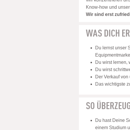
Know-how und unsere E
Wir sind erst zufri
WAS DICH E
Du lernst unser 
Equipmentmarken
Du wirst lernen,
Du wirst schritt
Der Verkauf von 
Das wichtigste z
SO ÜBERZEUG
Du hast Deine Sc
einem Studium u