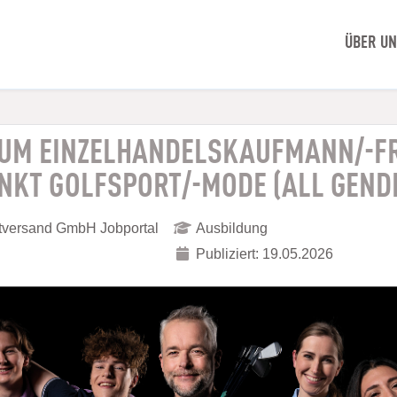
ÜBER U
ZUM EINZELHANDELSKAUFMANN/-F
KT GOLFSPORT/-MODE (ALL GEND
ktversand GmbH Jobportal
Ausbildung
Publiziert: 19.05.2026