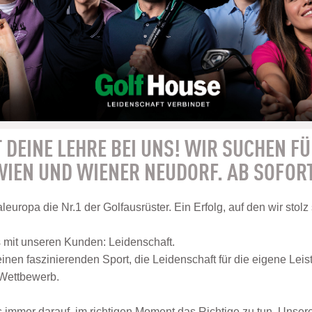
 DEINE LEHRE BEI UNS! WIR SUCHEN FÜ
IEN UND WIENER NEUDORF. AB SOFOR
leuropa die Nr.1 der Golfausrüster. Ein Erfolg, auf den wir stolz
s mit unseren Kunden: Leidenschaft.
einen faszinierenden Sport, die Leidenschaft für die eigene Leis
 Wettbewerb.
s immer darauf, im richtigen Moment das Richtige zu tun. Unser