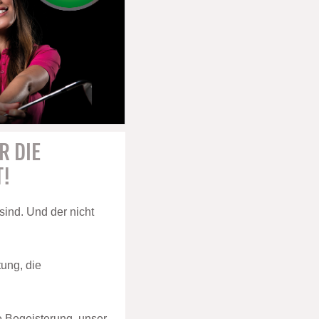
R DIE
T!
 sind. Und der nicht
tung, die
e Begeisterung, unser