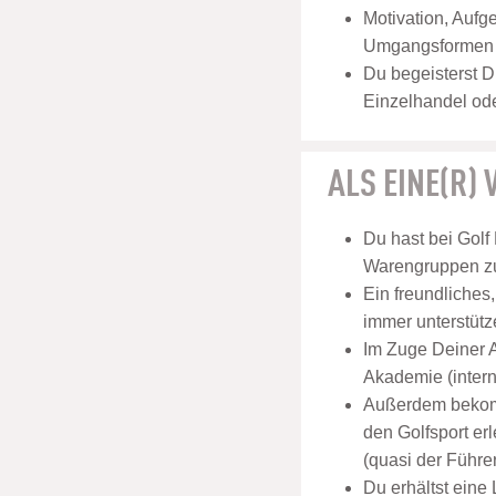
Motivation, Aufg
Umgangsformen u
Du begeisterst D
Einzelhandel ode
ALS EINE(R)
Du hast bei Golf
Warengruppen zu
Ein freundliches
immer unterstütz
Im Zuge Deiner A
Akademie (inter
Außerdem bekomm
den Golfsport er
(quasi der Führer
Du erhältst eine