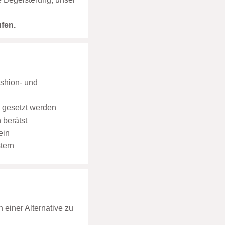
ufen.
ashion- und
e gesetzt werden
 berätst
ein
tern
 einer Alternative zu