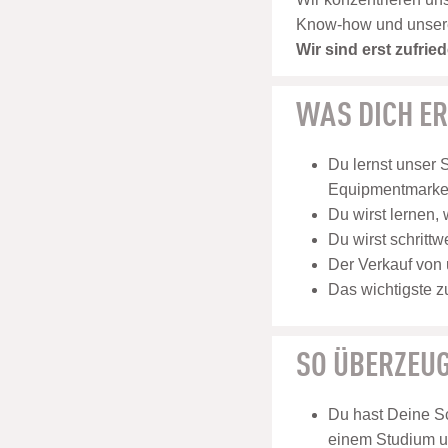
Know-how und unsere E
Wir sind erst zufri
WAS DICH E
Du lernst unser 
Equipmentmarken
Du wirst lernen,
Du wirst schritt
Der Verkauf von 
Das wichtigste z
SO ÜBERZEUG
Du hast Deine Sc
einem Studium u