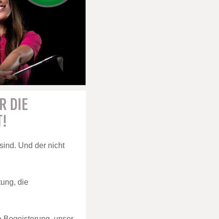
R DIE
T!
 sind. Und der nicht
tung, die
e Begeisterung, unser