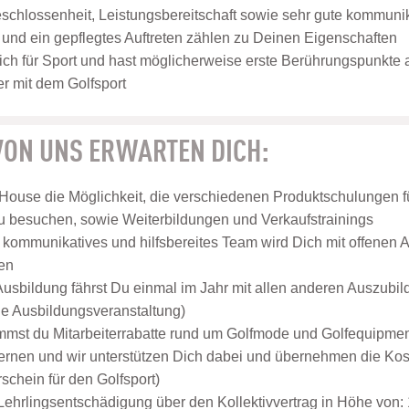
eschlossenheit, Leistungsbereitschaft sowie sehr gute kommuni
nd ein gepflegtes Auftreten zählen zu Deinen Eigenschaften
ich für Sport und hast möglicherweise erste Berührungspunkte
r mit dem Golfsport
 VON UNS ERWARTEN DICH:
 House die Möglichkeit, die verschiedenen Produktschulungen f
 besuchen, sowie Weiterbildungen und Verkaufstrainings
, kommunikatives und hilfsbereites Team wird Dich mit offene
en
usbildung fährst Du einmal im Jahr mit allen anderen Auszubil
ne Ausbildungsveranstaltung)
st du Mitarbeiterrabatte rund um Golfmode und Golfequipment
lernen und wir unterstützen Dich dabei und übernehmen die Koste
schein für den Golfsport)
 Lehrlingsentschädigung über den Kollektivvertrag in Höhe von: 