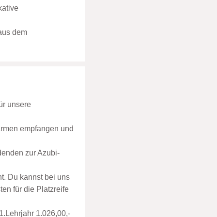
kative
 aus dem
ür unsere
n Armen empfangen und
denden zur Azubi-
. Du kannst bei uns
n für die Platzreife
1.Lehrjahr 1.026,00,-