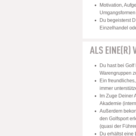
Motivation, Aufg
Umgangsformen u
Du begeisterst D
Einzelhandel ode
ALS EINE(R)
Du hast bei Golf
Warengruppen zu
Ein freundliches
immer unterstütz
Im Zuge Deiner A
Akademie (inter
Außerdem bekomm
den Golfsport er
(quasi der Führer
Du erhältst eine