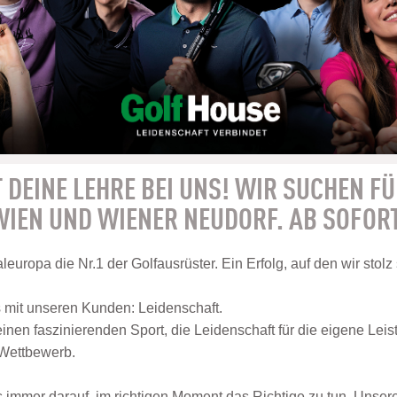
 DEINE LEHRE BEI UNS! WIR SUCHEN FÜ
IEN UND WIENER NEUDORF. AB SOFOR
leuropa die Nr.1 der Golfausrüster. Ein Erfolg, auf den wir stolz
s mit unseren Kunden: Leidenschaft.
einen faszinierenden Sport, die Leidenschaft für die eigene Leis
 Wettbewerb.
s immer darauf, im richtigen Moment das Richtige zu tun. Unser