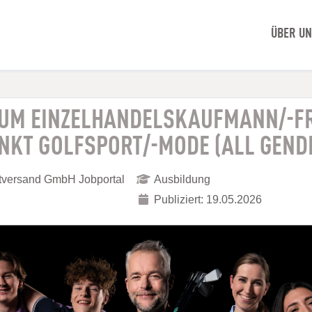
ÜBER U
ZUM EINZELHANDELSKAUFMANN/-F
KT GOLFSPORT/-MODE (ALL GEND
ktversand GmbH Jobportal
Ausbildung
Publiziert: 19.05.2026