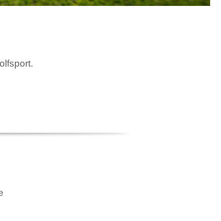
olfsport.
e