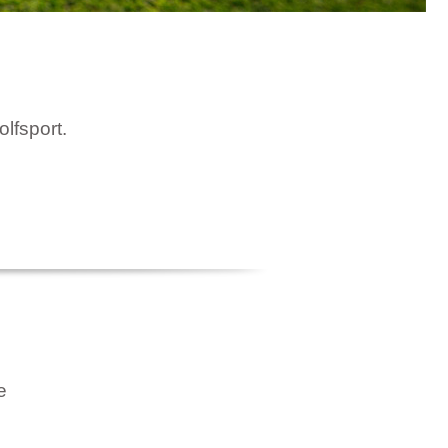
olfsport.
e