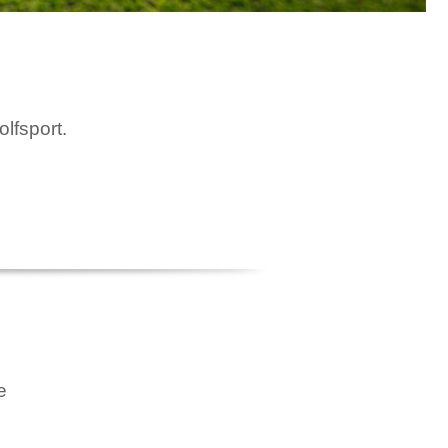
olfsport.
e