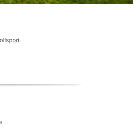
olfsport.
e