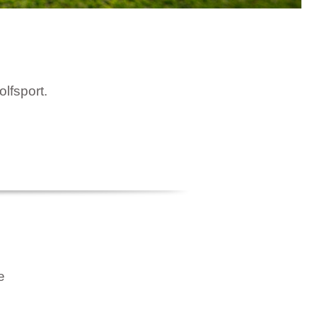
olfsport.
e