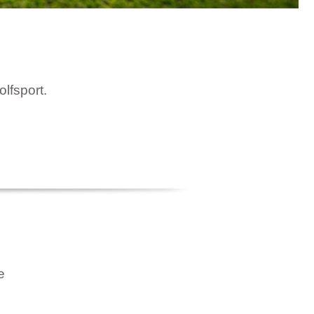
olfsport.
e