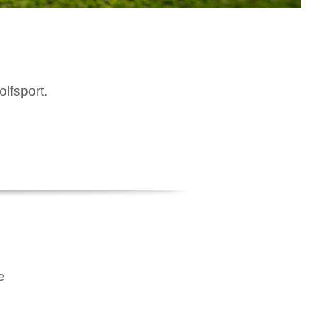
olfsport.
e