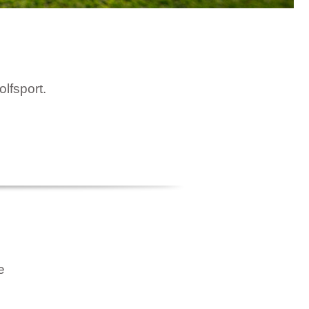
olfsport.
e