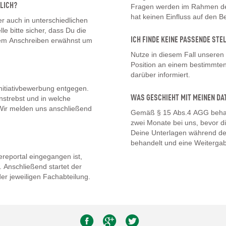
LICH?
Fragen werden im Rahmen des
hat keinen Einfluss auf den 
 auch in unterschiedlichen
lle bitte sicher, dass Du die
ICH FINDE KEINE PASSENDE STE
inem Anschreiben erwähnst um
Nutze in diesem Fall unseren
Position an einem bestimmten 
darüber informiert.
nitiativbewerbung entgegen.
WAS GESCHIEHT MIT MEINEN DA
nstrebst und in welche
. Wir melden uns anschließend
Gemäß § 15 Abs.4 AGG behal
zwei Monate bei uns, bevor d
Deine Unterlagen während de
behandelt und eine Weitergab
eportal eingegangen ist,
 Anschließend startet der
er jeweiligen Fachabteilung.