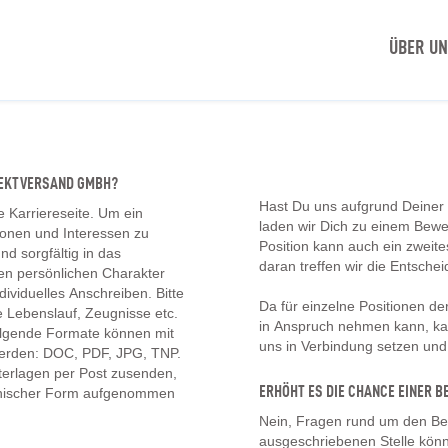
ÜBER U
IREKTVERSAND GMBH?
Hast Du uns aufgrund Deiner
e Karriereseite. Um ein
laden wir Dich zu einem Bew
tionen und Interessen zu
Position kann auch ein zwei
d sorgfältig in das
daran treffen wir die Entschei
en persönlichen Charakter
ividuelles Anschreiben. Bitte
Da für einzelne Positionen d
 Lebenslauf, Zeugnisse etc.
in Anspruch nehmen kann, kan
olgende Formate können mit
uns in Verbindung setzen un
erden: DOC, PDF, JPG, TNP.
erlagen per Post zusenden,
ERHÖHT ES DIE CHANCE EINER
onischer Form aufgenommen
Nein, Fragen rund um den Be
ausgeschriebenen Stelle könn