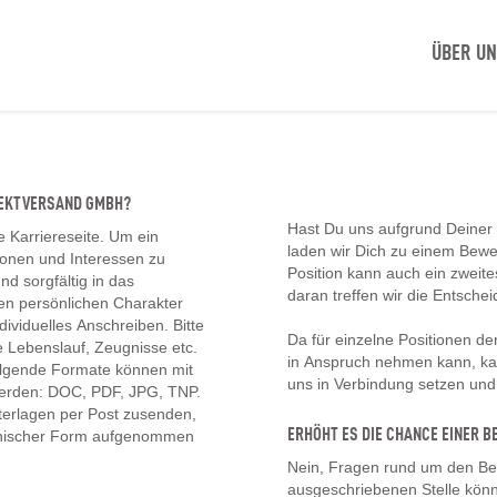
ÜBER U
IREKTVERSAND GMBH?
Hast Du uns aufgrund Deiner
e Karriereseite. Um ein
laden wir Dich zu einem Bew
tionen und Interessen zu
Position kann auch ein zwei
d sorgfältig in das
daran treffen wir die Entschei
en persönlichen Charakter
ividuelles Anschreiben. Bitte
Da für einzelne Positionen d
 Lebenslauf, Zeugnisse etc.
in Anspruch nehmen kann, kan
olgende Formate können mit
uns in Verbindung setzen un
erden: DOC, PDF, JPG, TNP.
erlagen per Post zusenden,
ERHÖHT ES DIE CHANCE EINER
onischer Form aufgenommen
Nein, Fragen rund um den Be
ausgeschriebenen Stelle könn