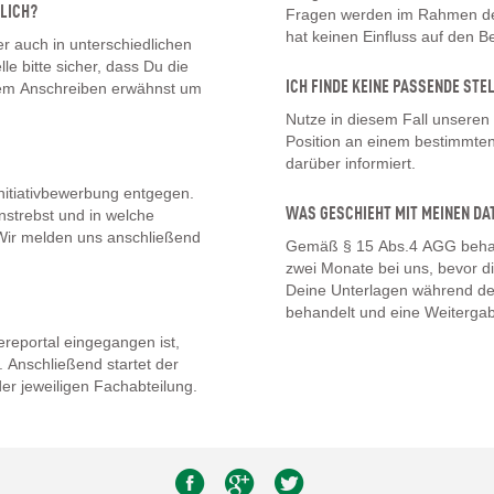
LICH?
Fragen werden im Rahmen des
hat keinen Einfluss auf den 
 auch in unterschiedlichen
lle bitte sicher, dass Du die
ICH FINDE KEINE PASSENDE STE
inem Anschreiben erwähnst um
Nutze in diesem Fall unseren
Position an einem bestimmten 
darüber informiert.
nitiativbewerbung entgegen.
WAS GESCHIEHT MIT MEINEN DA
nstrebst und in welche
. Wir melden uns anschließend
Gemäß § 15 Abs.4 AGG behal
zwei Monate bei uns, bevor d
Deine Unterlagen während de
behandelt und eine Weitergab
eportal eingegangen ist,
 Anschließend startet der
er jeweiligen Fachabteilung.