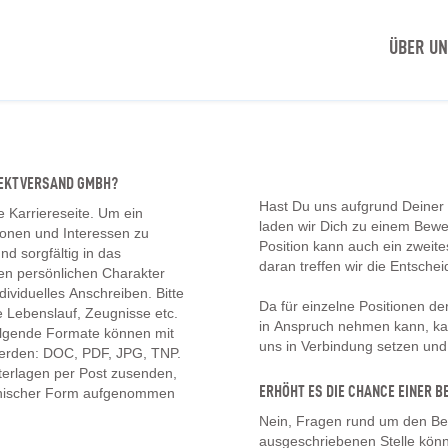
ÜBER U
IREKTVERSAND GMBH?
Hast Du uns aufgrund Deiner
e Karriereseite. Um ein
laden wir Dich zu einem Bew
tionen und Interessen zu
Position kann auch ein zwei
d sorgfältig in das
daran treffen wir die Entschei
en persönlichen Charakter
ividuelles Anschreiben. Bitte
Da für einzelne Positionen d
 Lebenslauf, Zeugnisse etc.
in Anspruch nehmen kann, kan
olgende Formate können mit
uns in Verbindung setzen un
erden: DOC, PDF, JPG, TNP.
erlagen per Post zusenden,
ERHÖHT ES DIE CHANCE EINER
onischer Form aufgenommen
Nein, Fragen rund um den Be
ausgeschriebenen Stelle könn