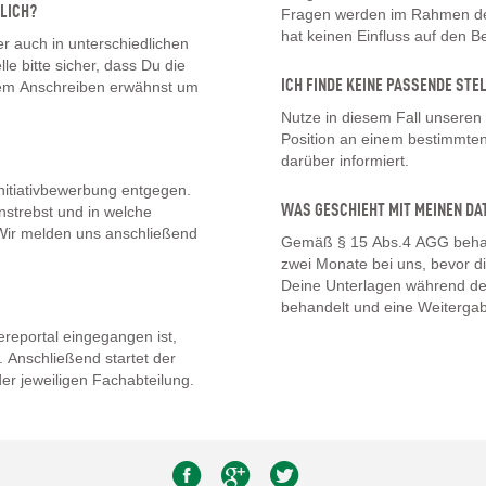
LICH?
Fragen werden im Rahmen des
hat keinen Einfluss auf den 
 auch in unterschiedlichen
lle bitte sicher, dass Du die
ICH FINDE KEINE PASSENDE STE
inem Anschreiben erwähnst um
Nutze in diesem Fall unseren
Position an einem bestimmten 
darüber informiert.
nitiativbewerbung entgegen.
WAS GESCHIEHT MIT MEINEN DA
nstrebst und in welche
. Wir melden uns anschließend
Gemäß § 15 Abs.4 AGG behal
zwei Monate bei uns, bevor d
Deine Unterlagen während de
behandelt und eine Weitergab
eportal eingegangen ist,
 Anschließend startet der
er jeweiligen Fachabteilung.