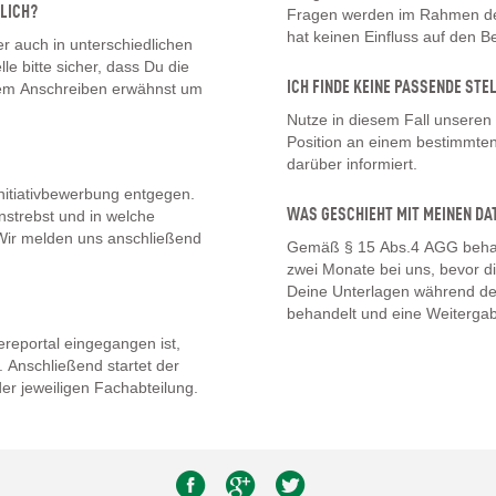
LICH?
Fragen werden im Rahmen des
hat keinen Einfluss auf den 
 auch in unterschiedlichen
lle bitte sicher, dass Du die
ICH FINDE KEINE PASSENDE STE
inem Anschreiben erwähnst um
Nutze in diesem Fall unseren
Position an einem bestimmten 
darüber informiert.
nitiativbewerbung entgegen.
WAS GESCHIEHT MIT MEINEN DA
nstrebst und in welche
. Wir melden uns anschließend
Gemäß § 15 Abs.4 AGG behal
zwei Monate bei uns, bevor d
Deine Unterlagen während de
behandelt und eine Weitergab
eportal eingegangen ist,
 Anschließend startet der
er jeweiligen Fachabteilung.