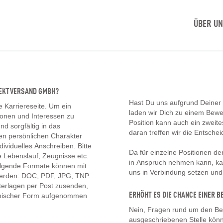
ÜBER U
IREKTVERSAND GMBH?
Hast Du uns aufgrund Deiner
e Karriereseite. Um ein
laden wir Dich zu einem Bew
tionen und Interessen zu
Position kann auch ein zwei
d sorgfältig in das
daran treffen wir die Entschei
en persönlichen Charakter
ividuelles Anschreiben. Bitte
Da für einzelne Positionen d
 Lebenslauf, Zeugnisse etc.
in Anspruch nehmen kann, kan
olgende Formate können mit
uns in Verbindung setzen un
erden: DOC, PDF, JPG, TNP.
erlagen per Post zusenden,
ERHÖHT ES DIE CHANCE EINER
onischer Form aufgenommen
Nein, Fragen rund um den Be
ausgeschriebenen Stelle könn