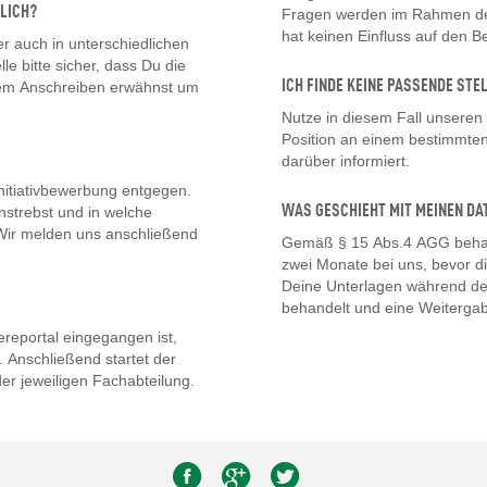
LICH?
Fragen werden im Rahmen des
hat keinen Einfluss auf den 
 auch in unterschiedlichen
lle bitte sicher, dass Du die
ICH FINDE KEINE PASSENDE STE
inem Anschreiben erwähnst um
Nutze in diesem Fall unseren
Position an einem bestimmten 
darüber informiert.
nitiativbewerbung entgegen.
WAS GESCHIEHT MIT MEINEN DA
nstrebst und in welche
. Wir melden uns anschließend
Gemäß § 15 Abs.4 AGG behal
zwei Monate bei uns, bevor d
Deine Unterlagen während de
behandelt und eine Weitergab
eportal eingegangen ist,
 Anschließend startet der
er jeweiligen Fachabteilung.