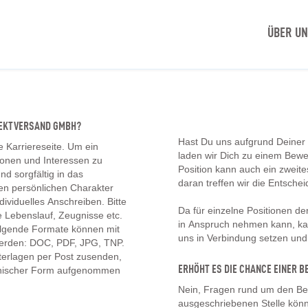
ÜBER U
IREKTVERSAND GMBH?
Hast Du uns aufgrund Deiner
e Karriereseite. Um ein
laden wir Dich zu einem Bew
tionen und Interessen zu
Position kann auch ein zwei
d sorgfältig in das
daran treffen wir die Entschei
en persönlichen Charakter
ividuelles Anschreiben. Bitte
Da für einzelne Positionen d
 Lebenslauf, Zeugnisse etc.
in Anspruch nehmen kann, kan
olgende Formate können mit
uns in Verbindung setzen un
erden: DOC, PDF, JPG, TNP.
erlagen per Post zusenden,
ERHÖHT ES DIE CHANCE EINER
onischer Form aufgenommen
Nein, Fragen rund um den Be
ausgeschriebenen Stelle könn