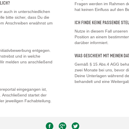
LICH?
Fragen werden im Rahmen des
hat keinen Einfluss auf den 
 auch in unterschiedlichen
lle bitte sicher, dass Du die
ICH FINDE KEINE PASSENDE STE
inem Anschreiben erwähnst um
Nutze in diesem Fall unseren
Position an einem bestimmten 
darüber informiert.
nitiativbewerbung entgegen.
WAS GESCHIEHT MIT MEINEN DA
nstrebst und in welche
. Wir melden uns anschließend
Gemäß § 15 Abs.4 AGG behal
zwei Monate bei uns, bevor d
Deine Unterlagen während de
behandelt und eine Weitergab
eportal eingegangen ist,
 Anschließend startet der
er jeweiligen Fachabteilung.