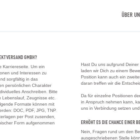
ÜBER U
IREKTVERSAND GMBH?
Hast Du uns aufgrund Deiner
e Karriereseite. Um ein
laden wir Dich zu einem Bew
tionen und Interessen zu
Position kann auch ein zwei
d sorgfältig in das
daran treffen wir die Entschei
en persönlichen Charakter
ividuelles Anschreiben. Bitte
Da für einzelne Positionen d
 Lebenslauf, Zeugnisse etc.
in Anspruch nehmen kann, kan
olgende Formate können mit
uns in Verbindung setzen un
erden: DOC, PDF, JPG, TNP.
erlagen per Post zusenden,
ERHÖHT ES DIE CHANCE EINER
onischer Form aufgenommen
Nein, Fragen rund um den Be
ausgeschriebenen Stelle könn