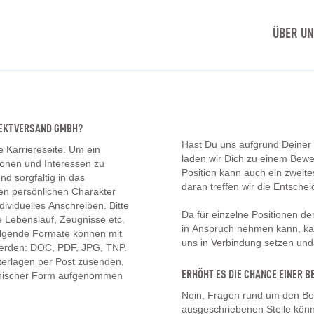
ÜBER U
IREKTVERSAND GMBH?
Hast Du uns aufgrund Deiner
e Karriereseite. Um ein
laden wir Dich zu einem Bew
tionen und Interessen zu
Position kann auch ein zwei
d sorgfältig in das
daran treffen wir die Entschei
en persönlichen Charakter
ividuelles Anschreiben. Bitte
Da für einzelne Positionen d
 Lebenslauf, Zeugnisse etc.
in Anspruch nehmen kann, kan
olgende Formate können mit
uns in Verbindung setzen un
erden: DOC, PDF, JPG, TNP.
erlagen per Post zusenden,
ERHÖHT ES DIE CHANCE EINER
onischer Form aufgenommen
Nein, Fragen rund um den Be
ausgeschriebenen Stelle könn