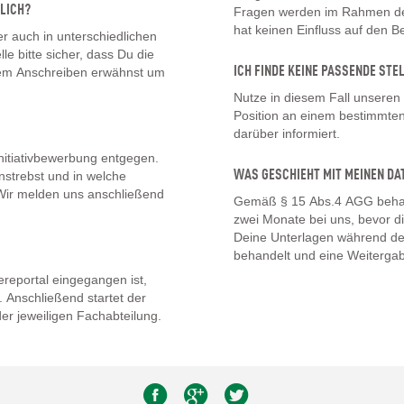
LICH?
Fragen werden im Rahmen des
hat keinen Einfluss auf den 
 auch in unterschiedlichen
lle bitte sicher, dass Du die
ICH FINDE KEINE PASSENDE STE
inem Anschreiben erwähnst um
Nutze in diesem Fall unseren
Position an einem bestimmten 
darüber informiert.
nitiativbewerbung entgegen.
WAS GESCHIEHT MIT MEINEN DA
nstrebst und in welche
. Wir melden uns anschließend
Gemäß § 15 Abs.4 AGG behal
zwei Monate bei uns, bevor d
Deine Unterlagen während de
behandelt und eine Weitergab
eportal eingegangen ist,
 Anschließend startet der
er jeweiligen Fachabteilung.