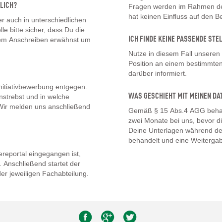
LICH?
Fragen werden im Rahmen des
hat keinen Einfluss auf den 
 auch in unterschiedlichen
lle bitte sicher, dass Du die
ICH FINDE KEINE PASSENDE STE
inem Anschreiben erwähnst um
Nutze in diesem Fall unseren
Position an einem bestimmten 
darüber informiert.
nitiativbewerbung entgegen.
WAS GESCHIEHT MIT MEINEN DA
nstrebst und in welche
. Wir melden uns anschließend
Gemäß § 15 Abs.4 AGG behal
zwei Monate bei uns, bevor d
Deine Unterlagen während de
behandelt und eine Weitergab
eportal eingegangen ist,
 Anschließend startet der
er jeweiligen Fachabteilung.