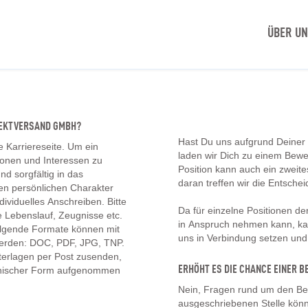
ÜBER U
IREKTVERSAND GMBH?
Hast Du uns aufgrund Deiner
e Karriereseite. Um ein
laden wir Dich zu einem Bew
tionen und Interessen zu
Position kann auch ein zwei
d sorgfältig in das
daran treffen wir die Entschei
en persönlichen Charakter
ividuelles Anschreiben. Bitte
Da für einzelne Positionen d
 Lebenslauf, Zeugnisse etc.
in Anspruch nehmen kann, kan
olgende Formate können mit
uns in Verbindung setzen un
erden: DOC, PDF, JPG, TNP.
erlagen per Post zusenden,
ERHÖHT ES DIE CHANCE EINER
onischer Form aufgenommen
Nein, Fragen rund um den Be
ausgeschriebenen Stelle könn