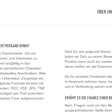
ÜBER U
IREKTVERSAND GMBH?
Hast Du uns aufgrund Deiner
e Karriereseite. Um ein
laden wir Dich zu einem Bew
tionen und Interessen zu
Position kann auch ein zwei
d sorgfältig in das
daran treffen wir die Entschei
en persönlichen Charakter
ividuelles Anschreiben. Bitte
Da für einzelne Positionen d
 Lebenslauf, Zeugnisse etc.
in Anspruch nehmen kann, kan
olgende Formate können mit
uns in Verbindung setzen un
erden: DOC, PDF, JPG, TNP.
erlagen per Post zusenden,
ERHÖHT ES DIE CHANCE EINER
onischer Form aufgenommen
Nein, Fragen rund um den Be
ausgeschriebenen Stelle könn