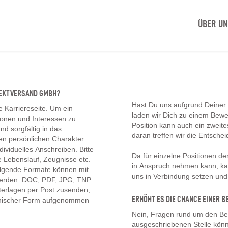
ÜBER U
IREKTVERSAND GMBH?
Hast Du uns aufgrund Deiner
e Karriereseite. Um ein
laden wir Dich zu einem Bew
tionen und Interessen zu
Position kann auch ein zwei
d sorgfältig in das
daran treffen wir die Entschei
en persönlichen Charakter
ividuelles Anschreiben. Bitte
Da für einzelne Positionen d
 Lebenslauf, Zeugnisse etc.
in Anspruch nehmen kann, kan
olgende Formate können mit
uns in Verbindung setzen un
erden: DOC, PDF, JPG, TNP.
erlagen per Post zusenden,
ERHÖHT ES DIE CHANCE EINER
onischer Form aufgenommen
Nein, Fragen rund um den Be
ausgeschriebenen Stelle könn