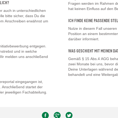
LICH?
Fragen werden im Rahmen des
hat keinen Einfluss auf den 
 auch in unterschiedlichen
lle bitte sicher, dass Du die
ICH FINDE KEINE PASSENDE STE
inem Anschreiben erwähnst um
Nutze in diesem Fall unseren
Position an einem bestimmten 
darüber informiert.
nitiativbewerbung entgegen.
WAS GESCHIEHT MIT MEINEN DA
nstrebst und in welche
. Wir melden uns anschließend
Gemäß § 15 Abs.4 AGG behal
zwei Monate bei uns, bevor d
Deine Unterlagen während de
behandelt und eine Weitergab
eportal eingegangen ist,
 Anschließend startet der
er jeweiligen Fachabteilung.