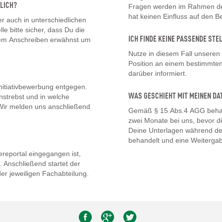
LICH?
Fragen werden im Rahmen des
hat keinen Einfluss auf den 
 auch in unterschiedlichen
lle bitte sicher, dass Du die
ICH FINDE KEINE PASSENDE STE
inem Anschreiben erwähnst um
Nutze in diesem Fall unseren
Position an einem bestimmten 
darüber informiert.
nitiativbewerbung entgegen.
WAS GESCHIEHT MIT MEINEN DA
nstrebst und in welche
. Wir melden uns anschließend
Gemäß § 15 Abs.4 AGG behal
zwei Monate bei uns, bevor d
Deine Unterlagen während de
behandelt und eine Weitergab
eportal eingegangen ist,
 Anschließend startet der
er jeweiligen Fachabteilung.