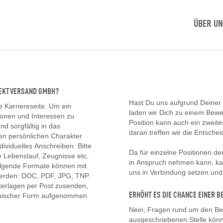
ÜBER U
IREKTVERSAND GMBH?
Hast Du uns aufgrund Deiner
e Karriereseite. Um ein
laden wir Dich zu einem Bew
tionen und Interessen zu
Position kann auch ein zwei
d sorgfältig in das
daran treffen wir die Entschei
en persönlichen Charakter
ividuelles Anschreiben. Bitte
Da für einzelne Positionen d
 Lebenslauf, Zeugnisse etc.
in Anspruch nehmen kann, kan
olgende Formate können mit
uns in Verbindung setzen un
erden: DOC, PDF, JPG, TNP.
erlagen per Post zusenden,
ERHÖHT ES DIE CHANCE EINER
onischer Form aufgenommen
Nein, Fragen rund um den Be
ausgeschriebenen Stelle könn