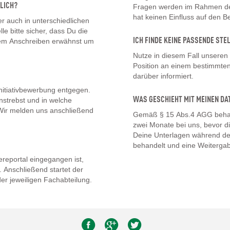
LICH?
Fragen werden im Rahmen des
hat keinen Einfluss auf den 
 auch in unterschiedlichen
lle bitte sicher, dass Du die
ICH FINDE KEINE PASSENDE STE
inem Anschreiben erwähnst um
Nutze in diesem Fall unseren
Position an einem bestimmten 
darüber informiert.
nitiativbewerbung entgegen.
WAS GESCHIEHT MIT MEINEN DA
nstrebst und in welche
. Wir melden uns anschließend
Gemäß § 15 Abs.4 AGG behal
zwei Monate bei uns, bevor d
Deine Unterlagen während de
behandelt und eine Weitergab
eportal eingegangen ist,
 Anschließend startet der
er jeweiligen Fachabteilung.