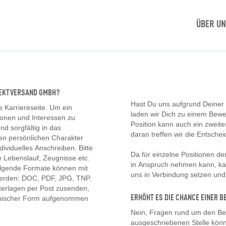
ÜBER U
IREKTVERSAND GMBH?
Hast Du uns aufgrund Deiner
e Karriereseite. Um ein
laden wir Dich zu einem Bew
tionen und Interessen zu
Position kann auch ein zwei
d sorgfältig in das
daran treffen wir die Entschei
en persönlichen Charakter
ividuelles Anschreiben. Bitte
Da für einzelne Positionen d
 Lebenslauf, Zeugnisse etc.
in Anspruch nehmen kann, kan
olgende Formate können mit
uns in Verbindung setzen un
erden: DOC, PDF, JPG, TNP.
erlagen per Post zusenden,
ERHÖHT ES DIE CHANCE EINER
onischer Form aufgenommen
Nein, Fragen rund um den Be
ausgeschriebenen Stelle könn