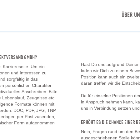
ÜBER U
IREKTVERSAND GMBH?
Hast Du uns aufgrund Deiner
e Karriereseite. Um ein
laden wir Dich zu einem Bew
tionen und Interessen zu
Position kann auch ein zwei
d sorgfältig in das
daran treffen wir die Entschei
en persönlichen Charakter
ividuelles Anschreiben. Bitte
Da für einzelne Positionen d
 Lebenslauf, Zeugnisse etc.
in Anspruch nehmen kann, kan
olgende Formate können mit
uns in Verbindung setzen un
erden: DOC, PDF, JPG, TNP.
erlagen per Post zusenden,
ERHÖHT ES DIE CHANCE EINER
onischer Form aufgenommen
Nein, Fragen rund um den Be
ausgeschriebenen Stelle könn