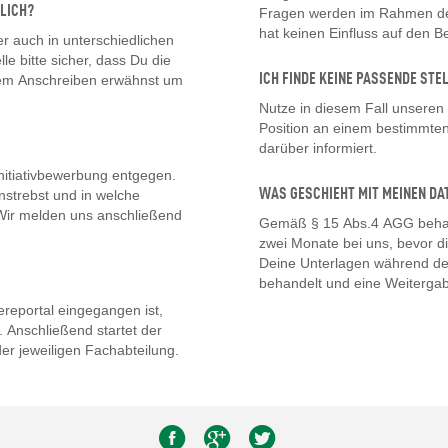
LICH?
Fragen werden im Rahmen des
hat keinen Einfluss auf den 
 auch in unterschiedlichen
lle bitte sicher, dass Du die
ICH FINDE KEINE PASSENDE STE
inem Anschreiben erwähnst um
Nutze in diesem Fall unseren
Position an einem bestimmten 
darüber informiert.
nitiativbewerbung entgegen.
WAS GESCHIEHT MIT MEINEN DA
nstrebst und in welche
. Wir melden uns anschließend
Gemäß § 15 Abs.4 AGG behal
zwei Monate bei uns, bevor d
Deine Unterlagen während de
behandelt und eine Weitergab
eportal eingegangen ist,
 Anschließend startet der
er jeweiligen Fachabteilung.