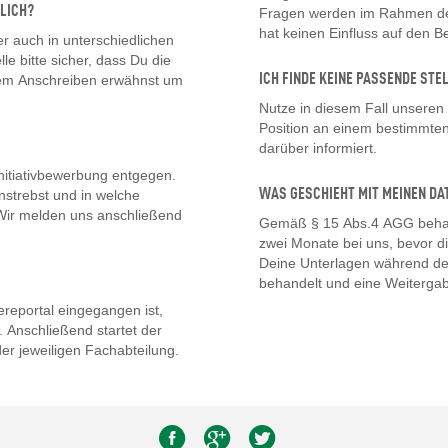
LICH?
Fragen werden im Rahmen des
hat keinen Einfluss auf den 
 auch in unterschiedlichen
lle bitte sicher, dass Du die
ICH FINDE KEINE PASSENDE STE
inem Anschreiben erwähnst um
Nutze in diesem Fall unseren
Position an einem bestimmten 
darüber informiert.
nitiativbewerbung entgegen.
WAS GESCHIEHT MIT MEINEN DA
nstrebst und in welche
. Wir melden uns anschließend
Gemäß § 15 Abs.4 AGG behal
zwei Monate bei uns, bevor d
Deine Unterlagen während de
behandelt und eine Weitergab
eportal eingegangen ist,
 Anschließend startet der
er jeweiligen Fachabteilung.