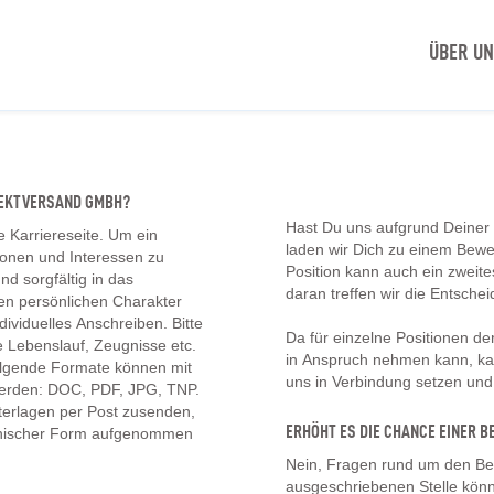
ÜBER U
IREKTVERSAND GMBH?
Hast Du uns aufgrund Deiner
e Karriereseite. Um ein
laden wir Dich zu einem Bew
tionen und Interessen zu
Position kann auch ein zwei
d sorgfältig in das
daran treffen wir die Entschei
en persönlichen Charakter
ividuelles Anschreiben. Bitte
Da für einzelne Positionen d
 Lebenslauf, Zeugnisse etc.
in Anspruch nehmen kann, kan
olgende Formate können mit
uns in Verbindung setzen un
erden: DOC, PDF, JPG, TNP.
erlagen per Post zusenden,
ERHÖHT ES DIE CHANCE EINER
onischer Form aufgenommen
Nein, Fragen rund um den Be
ausgeschriebenen Stelle könn