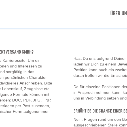
ÜBER U
IREKTVERSAND GMBH?
Hast Du uns aufgrund Deiner
e Karriereseite. Um ein
laden wir Dich zu einem Bew
tionen und Interessen zu
Position kann auch ein zwei
d sorgfältig in das
daran treffen wir die Entschei
en persönlichen Charakter
ividuelles Anschreiben. Bitte
Da für einzelne Positionen d
 Lebenslauf, Zeugnisse etc.
in Anspruch nehmen kann, kan
olgende Formate können mit
uns in Verbindung setzen un
erden: DOC, PDF, JPG, TNP.
erlagen per Post zusenden,
ERHÖHT ES DIE CHANCE EINER
onischer Form aufgenommen
Nein, Fragen rund um den Be
ausgeschriebenen Stelle könn