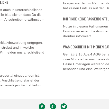
LICH?
Fragen werden im Rahmen des
hat keinen Einfluss auf den 
 auch in unterschiedlichen
lle bitte sicher, dass Du die
ICH FINDE KEINE PASSENDE STE
inem Anschreiben erwähnst um
Nutze in diesem Fall unseren
Position an einem bestimmten 
darüber informiert.
nitiativbewerbung entgegen.
WAS GESCHIEHT MIT MEINEN DA
nstrebst und in welche
. Wir melden uns anschließend
Gemäß § 15 Abs.4 AGG behal
zwei Monate bei uns, bevor d
Deine Unterlagen während de
behandelt und eine Weitergab
eportal eingegangen ist,
 Anschließend startet der
er jeweiligen Fachabteilung.