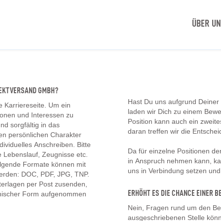
ÜBER U
IREKTVERSAND GMBH?
Hast Du uns aufgrund Deiner
e Karriereseite. Um ein
laden wir Dich zu einem Bew
tionen und Interessen zu
Position kann auch ein zwei
d sorgfältig in das
daran treffen wir die Entschei
en persönlichen Charakter
ividuelles Anschreiben. Bitte
Da für einzelne Positionen d
 Lebenslauf, Zeugnisse etc.
in Anspruch nehmen kann, kan
olgende Formate können mit
uns in Verbindung setzen un
erden: DOC, PDF, JPG, TNP.
erlagen per Post zusenden,
ERHÖHT ES DIE CHANCE EINER
onischer Form aufgenommen
Nein, Fragen rund um den Be
ausgeschriebenen Stelle könn