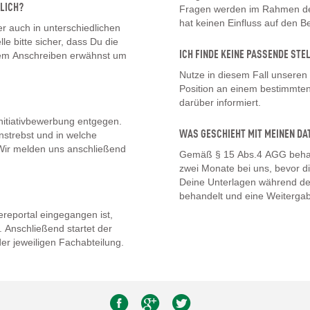
LICH?
Fragen werden im Rahmen des
hat keinen Einfluss auf den 
 auch in unterschiedlichen
lle bitte sicher, dass Du die
ICH FINDE KEINE PASSENDE STE
inem Anschreiben erwähnst um
Nutze in diesem Fall unseren
Position an einem bestimmten 
darüber informiert.
nitiativbewerbung entgegen.
WAS GESCHIEHT MIT MEINEN DA
nstrebst und in welche
. Wir melden uns anschließend
Gemäß § 15 Abs.4 AGG behal
zwei Monate bei uns, bevor d
Deine Unterlagen während de
behandelt und eine Weitergab
eportal eingegangen ist,
 Anschließend startet der
er jeweiligen Fachabteilung.