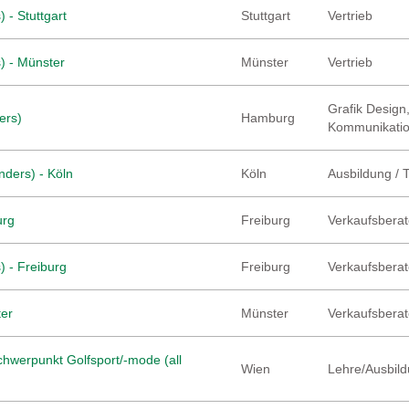
 - Stuttgart
Stuttgart
Vertrieb
) - Münster
Münster
Vertrieb
Grafik Design,
ers)
Hamburg
Kommunikati
nders) - Köln
Köln
Ausbildung / 
urg
Freiburg
Verkaufsberate
) - Freiburg
Freiburg
Verkaufsberate
ter
Münster
Verkaufsberate
hwerpunkt Golfsport/-mode (all
Wien
Lehre/Ausbild