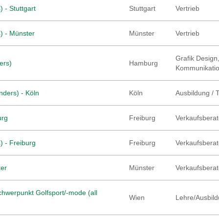
 - Stuttgart
Stuttgart
Vertrieb
) - Münster
Münster
Vertrieb
Grafik Design,
ers)
Hamburg
Kommunikati
nders) - Köln
Köln
Ausbildung / 
urg
Freiburg
Verkaufsberate
) - Freiburg
Freiburg
Verkaufsberate
ter
Münster
Verkaufsberate
hwerpunkt Golfsport/-mode (all
Wien
Lehre/Ausbild