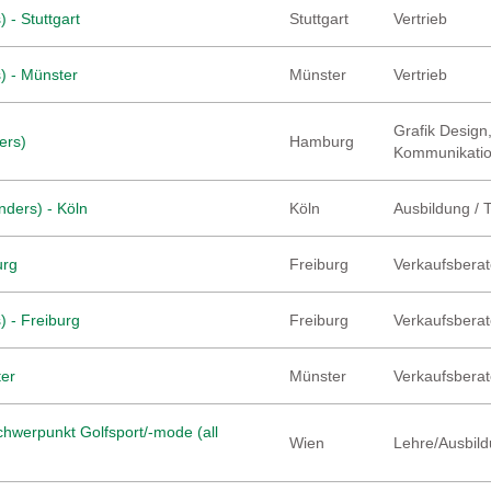
 - Stuttgart
Stuttgart
Vertrieb
) - Münster
Münster
Vertrieb
Grafik Design,
ers)
Hamburg
Kommunikati
nders) - Köln
Köln
Ausbildung / 
urg
Freiburg
Verkaufsberate
) - Freiburg
Freiburg
Verkaufsberate
ter
Münster
Verkaufsberate
hwerpunkt Golfsport/-mode (all
Wien
Lehre/Ausbild