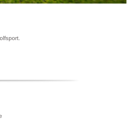
olfsport.
e